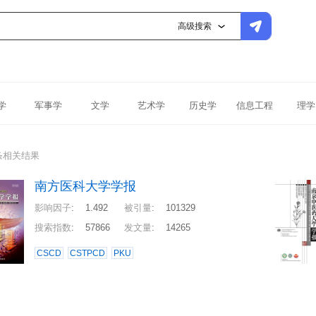
高级搜索
学
军事学
文学
艺术学
历史学
信息工程
理学
条相关结果
南方医科大学学报
影响因子
:
1.492
被引量
:
101329
搜索指数
:
57866
发文量
:
14265
CSCD
CSTPCD
PKU