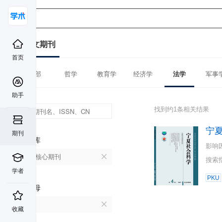
中文期刊
首页
全部
哲学
教育学
经济学
法学
军事
助手
找到约1条相关结果
宁
期刊
数据库
影响
北大核心期刊
搜索
学者
PKU
首字母
N
收藏