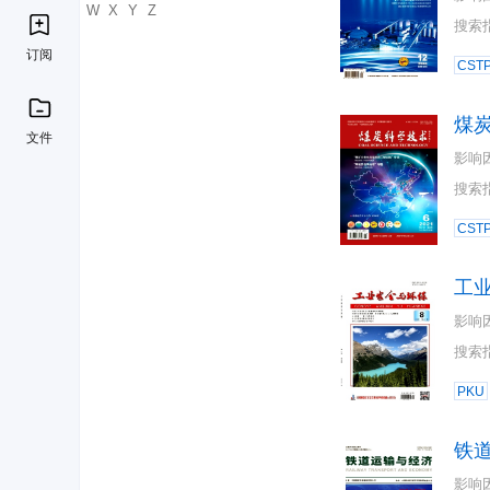
U
V
W
X
Y
Z
搜索
订阅
CST
煤
文件
影响
搜索
CST
工
影响
搜索
PKU
铁
影响