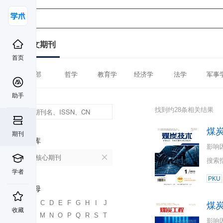
中文期刊
首页
全部
哲学
教育学
经济学
法学
军事
助手
找到约28条相关结果
煤
期刊
数据库
影响
北大核心期刊
搜索
学者
PKU
首字母
A
B
C
D
E
F
G
H
I
J
煤
收藏
K
L
M
N
O
P
Q
R
S
T
影响