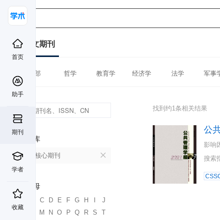
中文期刊
首页
全部
哲学
教育学
经济学
法学
军事
助手
找到约1条相关结果
公
期刊
数据库
影响
北大核心期刊
搜索
学者
CSSC
首字母
A
B
C
D
E
F
G
H
I
J
收藏
K
L
M
N
O
P
Q
R
S
T