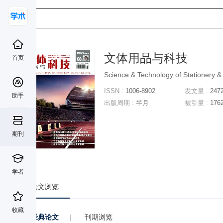
文体用品与科技
首页
Science & Technology of Stationery 
ISSN :
1006-8902
发文量 :
247
助手
出版周期 :
半月
被引量 :
176
期刊
学者
论文浏览
收藏
经典论文
|
刊期浏览