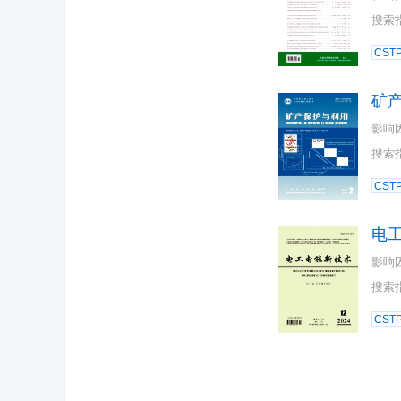
搜索
CST
矿
影响
搜索
CST
电
影响
搜索
CST