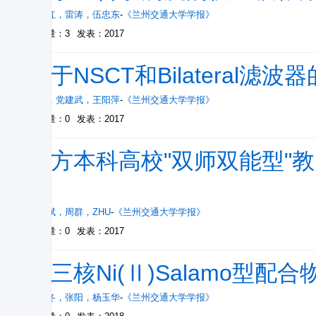
加小红
，
雷涛
，
伍忠东
-
《兰州交通大学学报》
被引量：3
发表：2017
基于NSCT和Bilateral
沈瑜
，
党建武
，
王阳萍
-
《兰州交通大学学报》
被引量：0
发表：2017
地方本科高校"双师双能型"
路
朱来斌
，
周群
，
ZHU
-
《兰州交通大学学报》
被引量：0
发表：2017
同三核Ni(Ⅱ)Salamo型
彭云冬
，
张阳
，
杨玉华
-
《兰州交通大学学报》