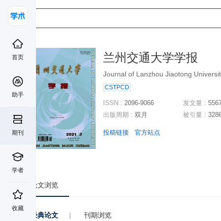
兰州交通大学学报
首页
Journal of Lanzhou Jiaotong Universi
CSTPCD
助手
ISSN :
2096-9066
发文量 :
556
出版周期 :
双月
被引量 :
328
投稿链接
官方站点
期刊
学者
论文浏览
收藏
经典论文
|
刊期浏览