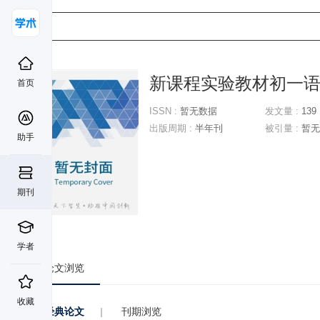
新课程实验教材初一
首页
ISSN :
暂无数据
发文量 :
139
出版周期 :
半年刊
被引量 :
暂无
助手
期刊
学者
论文浏览
收藏
经典论文
|
刊期浏览