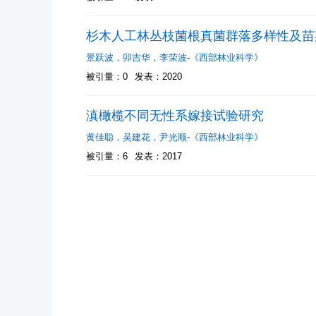
杉木人工林丛枝菌根真菌群落多样性及苗
景跃波
，
卯吉华
，
李荣波
-
《西部林业科学》
被引量：0
发表：2020
滇橄榄不同无性系嫁接试验研究
黄佳聪
，
吴建花
，
尹光顺
-
《西部林业科学》
被引量：6
发表：2017