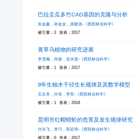
巴拉圭瓜多竹CAD基因的克隆与分析
朱金鑫
，
孙金金
，
原晓龙
-
《西部林业科学》
被引量：2
发表：2017
黄草乌植物的研究进展
李雪佩
，
何俊
，
贺水莲
-
《西部林业科学》
被引量：1
发表：2017
9年生柚木干径生长规律及其数学模型
石文革
，
许党
，
李军
-
《西部林业科学》
被引量：1
发表：2018
昆明市红帽蜡蚧的危害及发生规律研究
付兴飞
，
李巧
，
郭宏伟
-
《西部林业科学》
被引量：0
发表：2017