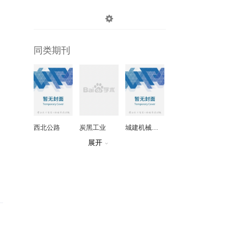

登录
注册
同类期刊
西北公路
炭黑工业
城建机械设备
展开

上海丝绸
炼油与催化
水运技术