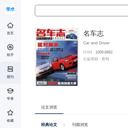
名车志
首页
Car and Driver
ISSN :
1009-6892
助手
出版周期 :
月刊
期刊
学者
论文浏览
收藏
经典论文
|
刊期浏览