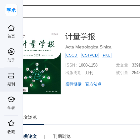
计量学报
首页
Acta Metrologica Sinica
CSCD
CSTPCD
PKU
助手
ISSN :
1000-1158
发文量 :
339
出版周期 :
月刊
被引量 :
254
投稿链接
官方站点
期刊
学者
论文浏览
收藏
经典论文
|
刊期浏览