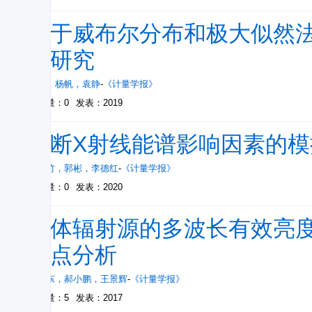
基于威布尔分布和极大似然
法研究
王锐
，
杨帆
，
袁静
-
《计量学报》
被引量：0
发表：2019
诊断X射线能谱影响因素的模
吕雅竹
，
郭彬
，
李德红
-
《计量学报》
被引量：0
发表：2020
黑体辐射源的多波长有效亮
特点分析
原遵东
，
郝小鹏
，
王景辉
-
《计量学报》
被引量：5
发表：2017