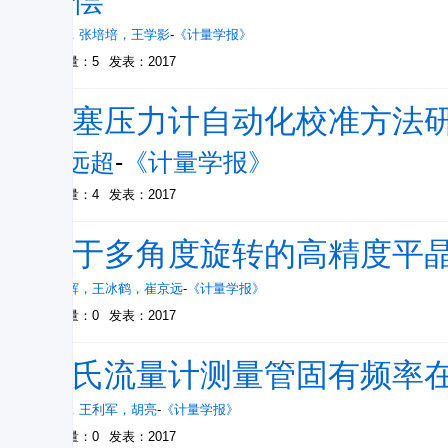
补偿
陆艺
，
张培培
，
王学影
-
《计量学报》
被引量：5
发表：2017
活塞压力计自动化校准方法
杨远超
-
《计量学报》
被引量：4
发表：2017
基于多角度旋转的高精度平
康岩辉
，
王冰鹤
，
崔京远
-
《计量学报》
被引量：0
发表：2017
科氏流量计测量管固有频率
金艳
，
王利军
，
胡亮
-
《计量学报》
被引量：0
发表：2017