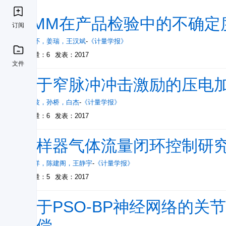
CMM在产品检验中的不确定
订阅
陈晓怀
，
姜瑞
，
王汉斌
-
《计量学报》
被引量：6
发表：2017
文件
基于窄脉冲冲击激励的压电
胡红波
，
孙桥
，
白杰
-
《计量学报》
被引量：6
发表：2017
采样器气体流量闭环控制研
吴付祥
，
陈建阁
，
王静宇
-
《计量学报》
被引量：5
发表：2017
基于PSO-BP神经网络的