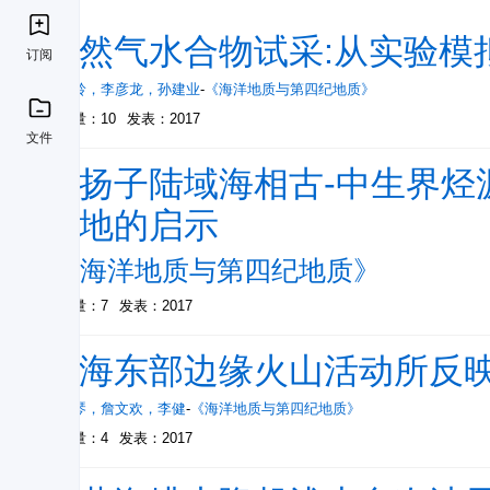
天然气水合物试采:从实验模
订阅
刘昌岭
，
李彦龙
，
孙建业
-
《海洋地质与第四纪地质》
被引量：10
发表：2017
文件
下扬子陆域海相古-中生界烃
盆地的启示
-
《海洋地质与第四纪地质》
被引量：7
发表：2017
南海东部边缘火山活动所反
唐琴琴
，
詹文欢
，
李健
-
《海洋地质与第四纪地质》
被引量：4
发表：2017