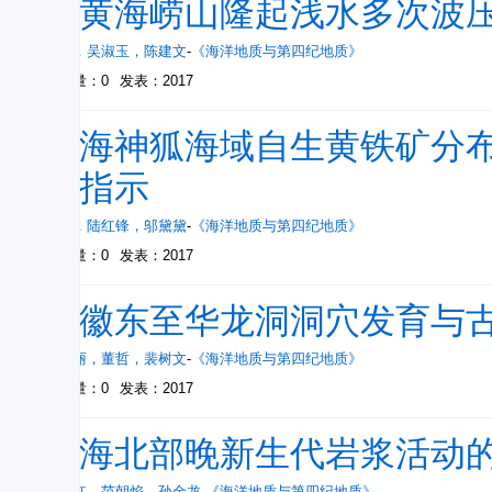
南黄海崂山隆起浅水多次波
刘俊
，
吴淑玉
，
陈建文
-
《海洋地质与第四纪地质》
被引量：0
发表：2017
南海神狐海域自生黄铁矿分布
的指示
张美
，
陆红锋
，
邬黛黛
-
《海洋地质与第四纪地质》
被引量：0
发表：2017
安徽东至华龙洞洞穴发育与
李潇丽
，
董哲
，
裴树文
-
《海洋地质与第四纪地质》
被引量：0
发表：2017
南海北部晚新生代岩浆活动
夏少红
，
范朝焰
，
孙金龙
-
《海洋地质与第四纪地质》