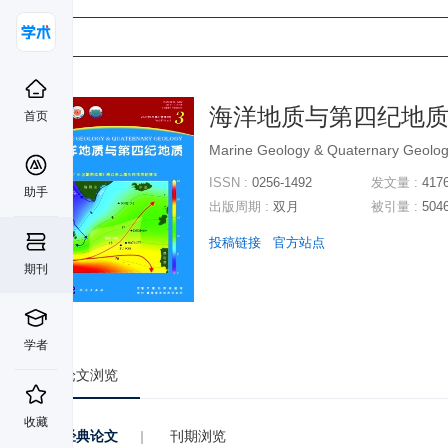
海洋地质与第四纪地
首页
Marine Geology & Quaternary Geolo
ISSN :
0256-1492
发文量 :
417
助手
出版周期 :
双月
被引量 :
504
投稿链接
官方站点
期刊
学者
论文浏览
收藏
经典论文
|
刊期浏览