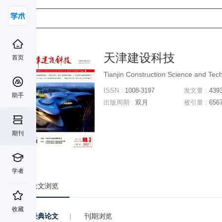
天津建设科技
首页
Tianjin Construction Science and Tec
ISSN :
1008-3197
发文量 :
439
助手
出版周期 :
双月
被引量 :
656
期刊
学者
论文浏览
收藏
经典论文
|
刊期浏览