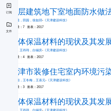
高层建筑地下室地面防水做
订阅
王全逵
，
田园
，
徐如玥
-
《天津建设科技》
被引量：7
发表：2017
文件
墙体保温材料的现状及其发
王岩
，
王祎玮
，
白锡庆
-
《天津建设科技》
被引量：4
发表：2017
天津市装修住宅室内环境污
李赵相
，
王冬梅
，
王喜元
-
《天津建设科技》
被引量：3
发表：2017
墙体保温材料的现状及其发
王岩
，
王祎玮
，
白锡庆
-
《天津建设科技》