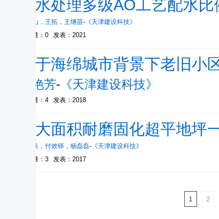
污水处理多级AO工艺配水比
刘海山
，
王拓
，
王继苗
-
《天津建设科技》
被引量：0
发表：2021
基于海绵城市背景下老旧小
边艳芳
-
《天津建设科技》
被引量：4
发表：2018
超大面积耐磨固化超平地坪
陈吉兵
，
付效铎
，
杨磊磊
-
《天津建设科技》
被引量：3
发表：2017
1
2