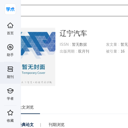
辽宁汽车
首页
ISSN :
暂无数据
发文量 :
暂无
出版周期 :
双月刊
被引量 :
16
助手
期刊
学者
论文浏览
收藏
经典论文
|
刊期浏览