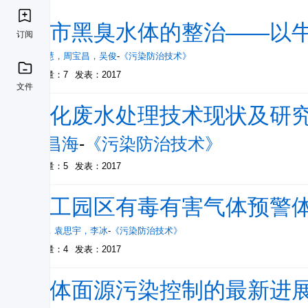
城市黑臭水体的整治——以
订阅
黄洁慧
，
周宝昌
，
吴俊
-
《污染防治技术》
被引量：7
发表：2017
文件
焦化废水处理技术现状及研
陈昌海
-
《污染防治技术》
被引量：5
发表：2017
化工园区有毒有害气体预警
魏进
，
袁思宇
，
李冰
-
《污染防治技术》
被引量：4
发表：2017
水体面源污染控制的最新进