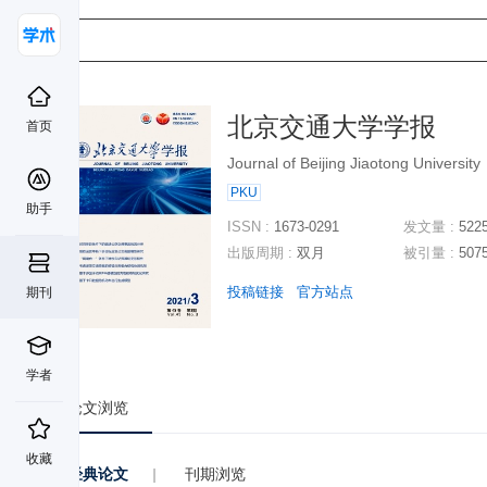
北京交通大学学报
首页
Journal of Beijing Jiaotong University
PKU
助手
ISSN :
1673-0291
发文量 :
522
出版周期 :
双月
被引量 :
507
投稿链接
官方站点
期刊
学者
论文浏览
收藏
经典论文
|
刊期浏览