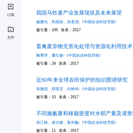
我国马铃薯产业发展现状及未来展望
订阅
杨雅伦
，
郭燕枝
，
孙君茂
-
《中国农业科技导报》
被引量：105
发表：2017
文件
畜禽废弃物无害化处理与资源化利用技术
陶秀萍
，
董红敏
-
《中国农业科技导报》
被引量：24
发表：2017
近50年来全球农田保护的知识图谱研究
张雅琪
，
郑荣宝
，
付艳华
-
《中国农业科技导报》
被引量：15
发表：2017
不同施氮量和移栽密度对水稻产量及灌浆
张江林
，
侯文峰
，
鲁剑巍
-
《中国农业科技导报》
被引量：11
发表：2017