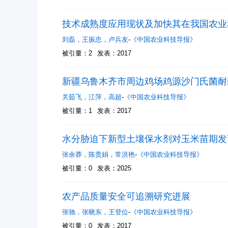
技术成熟度应用现状及加快其在我国农业
刘磊
，
王振忠
，
卢兵友
-
《中国农业科技导报》
被引量：2
发表：2017
新疆乌鲁木齐市周边鸡场鸡源沙门氏菌耐
关茹飞
，
江萍
，
高超
-
《中国农业科技导报》
被引量：1
发表：2017
水分胁迫下新型土壤保水剂对玉米苗期发
张余莽
，
陈贵娟
，
常洪艳
-
《中国农业科技导报》
被引量：0
发表：2025
农产品质量安全可追溯研究进展
张驰
，
张晓东
，
王登位
-
《中国农业科技导报》
被引量：0
发表：2017