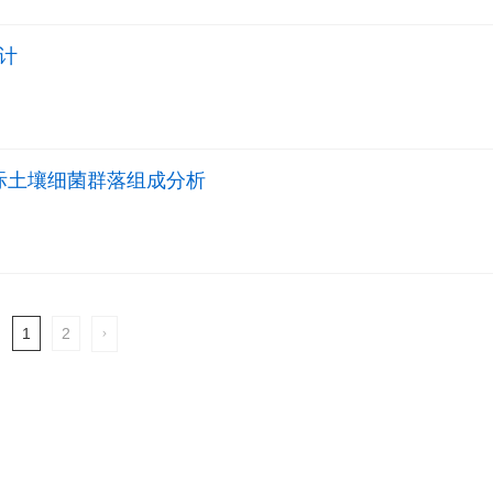
计
根际土壤细菌群落组成分析
1
2
