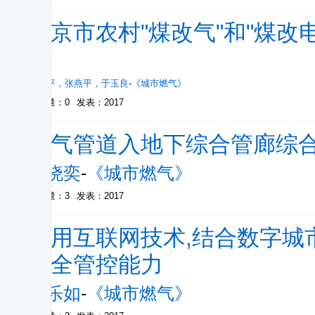
北京市农村"煤改气"和"煤改
析
杜学平
，
张燕平
，
于玉良
-
《城市燃气》
被引量：0
发表：2017
燃气管道入地下综合管廊综
吴晓奕
-
《城市燃气》
被引量：3
发表：2017
利用互联网技术,结合数字城
安全管控能力
陈乐如
-
《城市燃气》