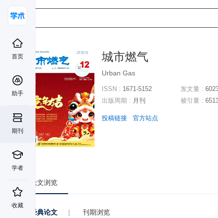
城市燃气
首页
Urban Gas
ISSN :
1671-5152
发文量 :
602
助手
出版周期 :
月刊
被引量 :
651
投稿链接
官方站点
期刊
学者
论文浏览
收藏
经典论文
|
刊期浏览