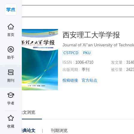
西安理工大学学报
首页
Journal of Xi''an University of Techno
CSTPCD
PKU
助手
ISSN :
1006-4710
发文量 :
314
出版周期 :
季刊
被引量 :
242
投稿链接
官方站点
期刊
学者
论文浏览
收藏
经典论文
|
刊期浏览