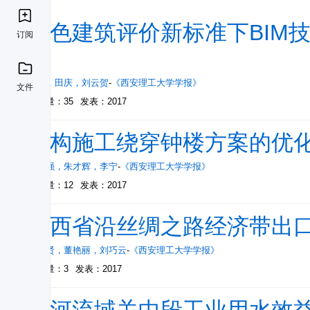
绿色建筑评价新标准下BIM
订阅
究
赵钦
，
田庆
，
刘云贺
-
《西安理工大学学报》
文件
被引量：35
发表：2017
盾构施工绕穿钟楼方案的优
周远强
，
朱才辉
，
李宁
-
《西安理工大学学报》
被引量：12
发表：2017
陕西省沿丝绸之路经济带出
薛伟贤
，
董艳丽
，
刘巧云
-
《西安理工大学学报》
被引量：3
发表：2017