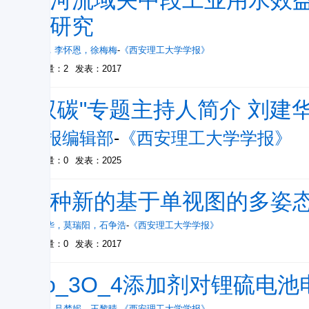
渭河流域关中段工业用水效
化研究
成波
，
李怀恩
，
徐梅梅
-
《西安理工大学学报》
被引量：2
发表：2017
"双碳"专题主持人简介 刘建
学报编辑部
-
《西安理工大学学报》
被引量：0
发表：2025
一种新的基于单视图的多姿
赵明华
，
莫瑞阳
，
石争浩
-
《西安理工大学学报》
被引量：0
发表：2017
Co_3O_4添加剂对锂硫电
杨蓉
，
吕梦妮
，
王黎晴
-
《西安理工大学学报》