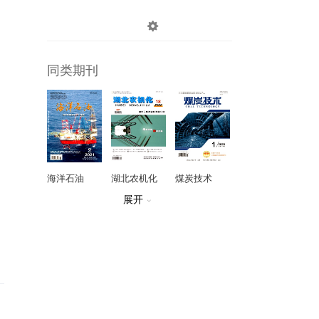

登录
注册
同类期刊
海洋石油
湖北农机化
煤炭技术
展开

甘肃地质
中国分子心脏病学杂志
生命科学仪器