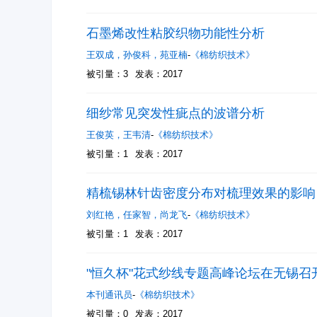
石墨烯改性粘胶织物功能性分析
王双成
，
孙俊科
，
苑亚楠
-
《棉纺织技术》
被引量：3
发表：2017
细纱常见突发性疵点的波谱分析
王俊英
，
王韦清
-
《棉纺织技术》
被引量：1
发表：2017
精梳锡林针齿密度分布对梳理效果的影响
刘红艳
，
任家智
，
尚龙飞
-
《棉纺织技术》
被引量：1
发表：2017
"恒久杯"花式纱线专题高峰论坛在无锡召
本刊通讯员
-
《棉纺织技术》
被引量：0
发表：2017