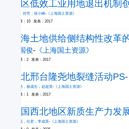
园区低效工业用地退出机制
代兵
，
何芳
，
徐小峰
-
《上海国土资源》
被引量：10
发表：2017
上海土地供给侧结构性改革
胡国俊
-
《上海国土资源》
被引量：2
发表：2017
河北邢台隆尧地裂缝活动PS-
刘沛然
，
杨成生
，
赵超英
-
《上海国土资源》
被引量：1
发表：2017
中国西北地区新质生产力发
步婉茹
，
任君
，
李成英
-
《上海国土资源》