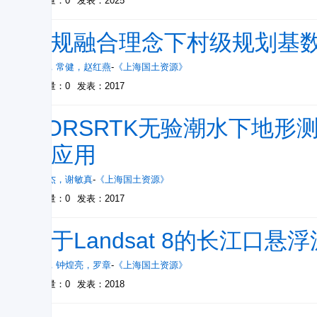
被引量：0
发表：2025
两规融合理念下村级规划基
关涛
，
常健
，
赵红燕
-
《上海国土资源》
被引量：0
发表：2017
CORSRTK无验潮水下地
的应用
秦昌杰
，
谢敏真
-
《上海国土资源》
被引量：0
发表：2017
基于Landsat 8的长江口
马骅
，
钟煌亮
，
罗章
-
《上海国土资源》
被引量：0
发表：2018