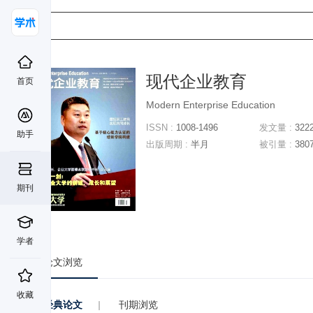
现代企业教育
首页
Modern Enterprise Education
ISSN :
1008-1496
发文量 :
322
助手
出版周期 :
半月
被引量 :
380
期刊
学者
论文浏览
收藏
经典论文
|
刊期浏览