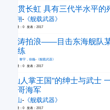
气贯长虹 具有三代半水平的歼
林翔
-
《舰载武器》
被引量：0
发表：2017
惊涛拍浪——目击东海舰队
演练
刘勇
，
黎宇
，
徐巍
-
《舰载武器》
被引量：0
发表：2017
"仙人掌王国"的绅士与武士
西哥海军
江山
-
《舰载武器》
被引量：0
发表：2017