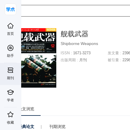
舰载武器
首页
Shipborne Weapons
ISSN :
1671-3273
发文量 :
239
助手
出版周期 :
月刊
被引量 :
229
期刊
学者
论文浏览
收藏
经典论文
|
刊期浏览