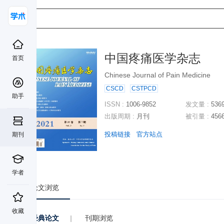
中国疼痛医学杂志
首页
Chinese Journal of Pain Medicine
CSCD
CSTPCD
助手
ISSN :
1006-9852
发文量 :
536
出版周期 :
月刊
被引量 :
456
投稿链接
官方站点
期刊
学者
论文浏览
收藏
经典论文
|
刊期浏览