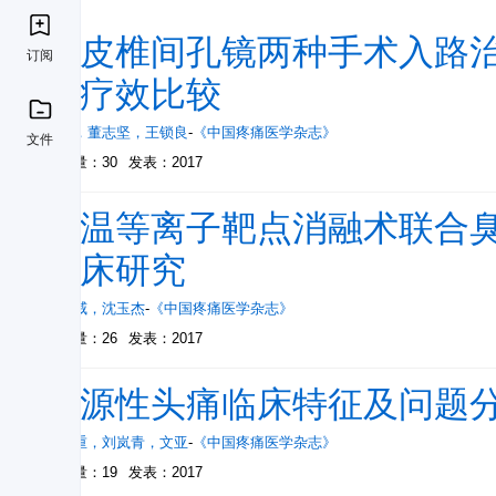
经皮椎间孔镜两种手术入路
订阅
的疗效比较
伊立
，
董志坚
，
王锁良
-
《中国疼痛医学杂志》
文件
被引量：30
发表：2017
低温等离子靶点消融术联合
临床研究
瞿群威
，
沈玉杰
-
《中国疼痛医学杂志》
被引量：26
发表：2017
颈源性头痛临床特征及问题
寇任重
，
刘岚青
，
文亚
-
《中国疼痛医学杂志》
被引量：19
发表：2017