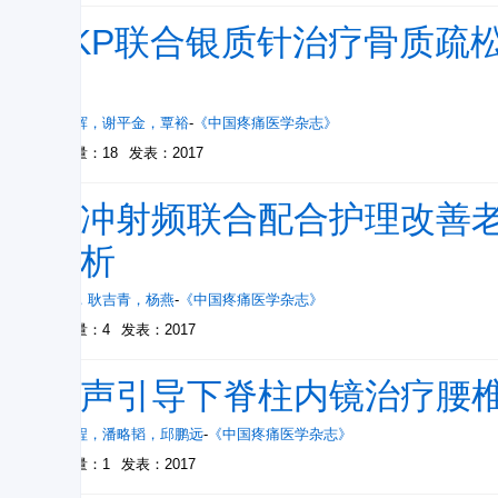
PKP联合银质针治疗骨质疏
察
曹启辉
，
谢平金
，
覃裕
-
《中国疼痛医学杂志》
被引量：18
发表：2017
脉冲射频联合配合护理改善
分析
邓方
，
耿吉青
，
杨燕
-
《中国疼痛医学杂志》
被引量：4
发表：2017
超声引导下脊柱内镜治疗腰
邱鹏程
，
潘略韬
，
邱鹏远
-
《中国疼痛医学杂志》
被引量：1
发表：2017