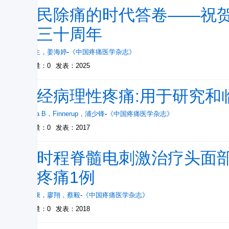
为民除痛的时代答卷——祝
刊三十周年
韩济生
，
姜海婷
-
《中国疼痛医学杂志》
被引量：0
发表：2025
神经病理性疼痛:用于研究和
Nanna B
，
Finnerup
，
浦少锋
-
《中国疼痛医学杂志》
被引量：0
发表：2017
短时程脊髓电刺激治疗头面部
性疼痛1例
蔡少康
，
廖翔
，
蔡毅
-
《中国疼痛医学杂志》
被引量：0
发表：2018