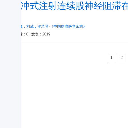
脉冲式注射连续股神经阻滞
用
王翔锋
，
刘威
，
罗慧琴
-
《中国疼痛医学杂志》
被引量：0
发表：2019
1
2