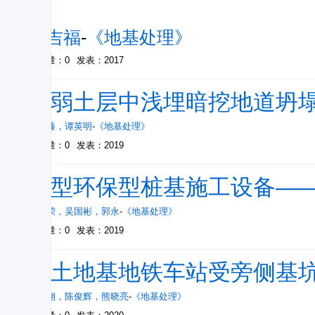
究
刘吉福
-
《地基处理》
被引量：0
发表：2017
软弱土层中浅埋暗挖地道坍
杨守臻
，
谭英明
-
《地基处理》
被引量：0
发表：2019
新型环保型桩基施工设备—
金小荣
，
吴国彬
，
郭永
-
《地基处理》
被引量：0
发表：2019
粉土地基地铁车站受旁侧基
姜叶翔
，
陈俊辉
，
熊晓亮
-
《地基处理》