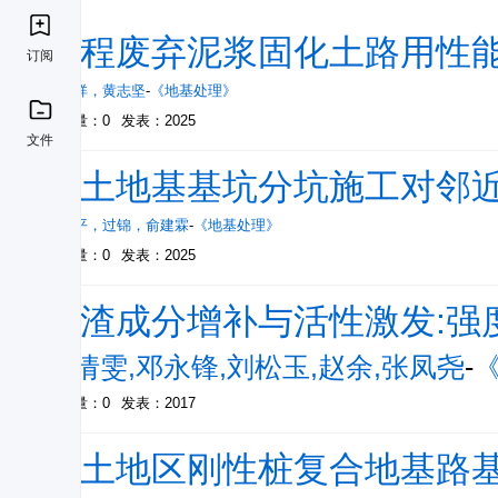
工程废弃泥浆固化土路用性
订阅
金茂祥
，
黄志坚
-
《地基处理》
被引量：0
发表：2025
文件
砂土地基基坑分坑施工对邻
黎红平
，
过锦
，
俞建霖
-
《地基处理》
被引量：0
发表：2025
钢渣成分增补与活性激发:强
刘倩雯,邓永锋,刘松玉,赵余,张凤尧
-
被引量：0
发表：2017
软土地区刚性桩复合地基路