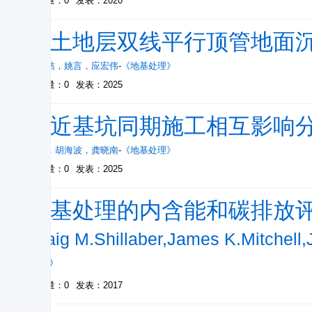
被引量：0
发表：2020
粉土地层双线平行顶管地面
张昌桔
，
姚言
，
应宏伟
-
《地基处理》
被引量：0
发表：2025
邻近基坑同期施工相互影响
陈帅
，
胡海波
，
龚晓南
-
《地基处理》
被引量：0
发表：2025
地基处理的内含能和碳排放评
Craig M.Shillaber,James K.Mitchel
理》
被引量：0
发表：2017