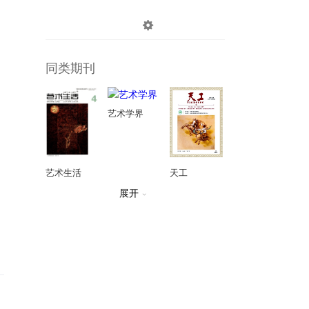

登录
注册
同类期刊
艺术学界
艺术生活
天工
展开

影剧新作
武汉文史资料
戏剧-中央戏剧学院学报