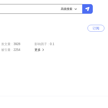
高级搜索
订阅
发文量 :
3928
影响因子 :
0.1
被引量 :
2254
更多