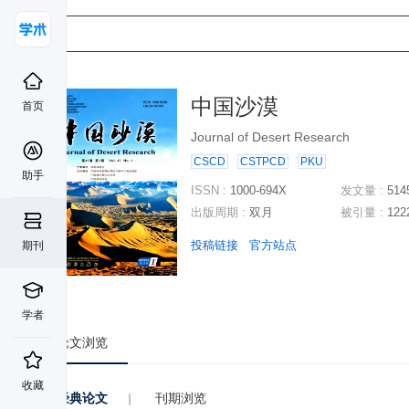
中国沙漠
首页
Journal of Desert Research
CSCD
CSTPCD
PKU
助手
ISSN :
1000-694X
发文量 :
514
出版周期 :
双月
被引量 :
122
投稿链接
官方站点
期刊
学者
论文浏览
收藏
经典论文
|
刊期浏览