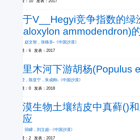
被引量：10
发表：2017
基于V__Hegyi竞争指数
(Haloxylon ammodendro
郑颖
，
赵文智
，
张格非
-
《中国沙漠》
被引量：6
发表：2017
塔里木河下游胡杨(Populus eu
周莹莹
，
陈亚宁
，
朱成刚
-
《中国沙漠》
被引量：0
发表：2018
沙漠生物土壤结皮中真藓()和
响应
谢敏
，
回嵘
，
刘立超
-
《中国沙漠》
被引量：2
发表：2017