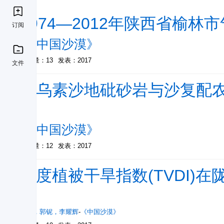
1974—2012年陕西省榆
订阅
-
《中国沙漠》
被引量：13
发表：2017
文件
毛乌素沙地砒砂岩与沙复配
理
-
《中国沙漠》
被引量：12
发表：2017
温度植被干旱指数(TVDI)
性
沙莎
，
郭铌
，
李耀辉
-
《中国沙漠》