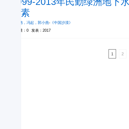
1999-2013年民勤绿洲
因素
杨怀德
，
冯起
，
郭小燕
-
《中国沙漠》
被引量：0
发表：2017
1
2