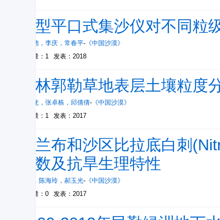
新型平口式集沙仪对不同粒
王仁德
，
李庆
，
常春平
-
《中国沙漠》
被引量：1
发表：2018
锡林郭勒草地表层土壤粒度
孙传龙
，
张卓栋
，
邱倩倩
-
《中国沙漠》
被引量：1
发表：2017
乌兰布和沙区比拉底白刺(Nitrari
参数及抗旱生理特性
徐军
，
陈海玲
，
郝玉光
-
《中国沙漠》
被引量：0
发表：2017