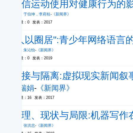
微信运动使用对健康行为的
张铮
，
于伯坤
，
李府桂
-
《新闻界》
被引量：0
发表：2017
"人以圈居":青少年网络语言
郑欣
，
朱沁怡
-
《新闻界》
被引量：0
发表：2019
连接与隔离:虚拟现实新闻叙
朱瑞娟
-
《新闻界》
被引量：16
发表：2017
原理、现状与局限:机器写作
何苑
，
张洪忠
-
《新闻界》