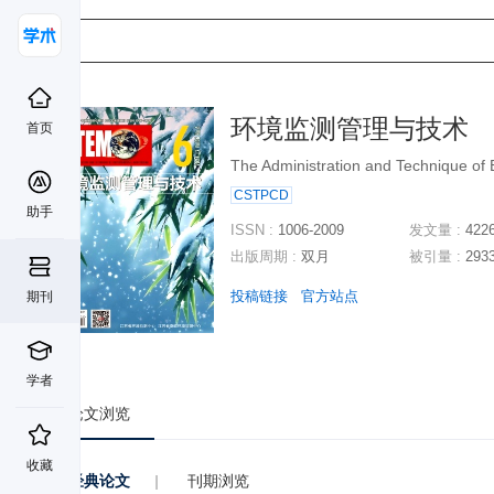
环境监测管理与技术
首页
The Administration and Technique of 
CSTPCD
助手
ISSN :
1006-2009
发文量 :
422
出版周期 :
双月
被引量 :
293
投稿链接
官方站点
期刊
学者
论文浏览
收藏
经典论文
|
刊期浏览