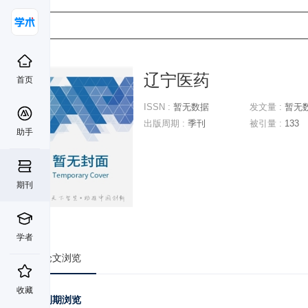
辽宁医药
首页
ISSN :
暂无数据
发文量 :
暂无
出版周期 :
季刊
被引量 :
133
助手
期刊
学者
论文浏览
收藏
刊期浏览