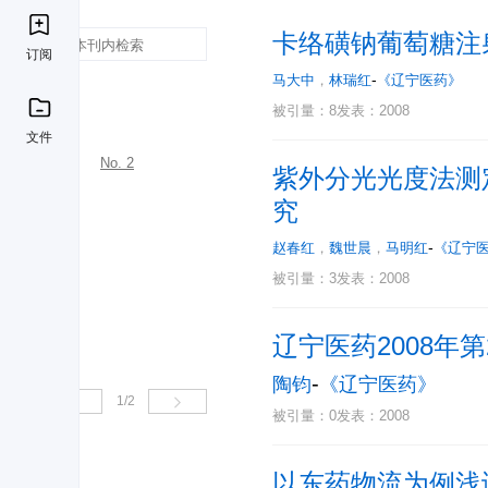
卡络磺钠葡萄糖注
订阅
-
马大中
，
林瑞红
《辽宁医药》
刊期
被引量：8
发表：2008
2008
文件
No. 1
No. 2
紫外分光光度法测
2007
究
2006
-
赵春红
，
魏世晨
，
马明红
《辽宁
2005
被引量：3
发表：2008
2004
2003
辽宁医药2008年
2002
-
陶钧
《辽宁医药》
1
/2


被引量：0
发表：2008
以东药物流为例浅