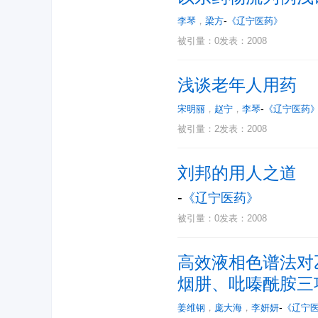
-
李琴
，
梁方
《辽宁医药》
被引量：0
发表：2008
浅谈老年人用药
-
宋明丽
，
赵宁
，
李琴
《辽宁医药
被引量：2
发表：2008
刘邦的用人之道
-
《辽宁医药》
被引量：0
发表：2008
高效液相色谱法对
烟肼、吡嗪酰胺三
-
姜维钢
，
庞大海
，
李妍妍
《辽宁