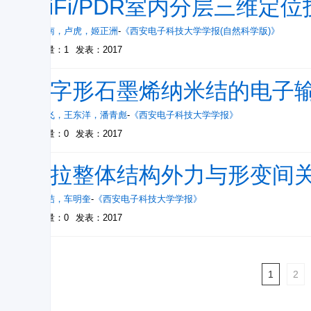
WiFi/PDR室内分层三维定
贺磊南
，
卢虎
，
姬正洲
-
《西安电子科技大学学报(自然科学版)》
被引量：1
发表：2017
十字形石墨烯纳米结的电子
娄利飞
，
王东洋
，
潘青彪
-
《西安电子科技大学学报》
被引量：0
发表：2017
张拉整体结构外力与形变间
李团结
，
车明奎
-
《西安电子科技大学学报》
被引量：0
发表：2017
1
2