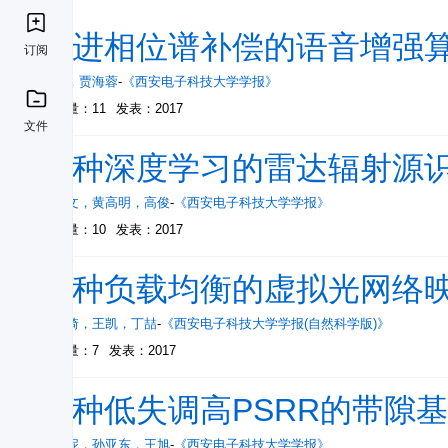
改进相位谱补偿的语音增强
订阅
王栋
，
贾海蓉
-
《西安电子科技大学学报》
被引量：11
发表：2017
文件
一种深度学习的雷达辐射源
周志文
，
黄高明
，
高俊
-
《西安电子科技大学学报》
被引量：10
发表：2017
一种负载均衡的虚拟光网络
徐展琦
，
王凯
，
丁喆
-
《西安电子科技大学学报(自然科学版)》
被引量：7
发表：2017
一种低失调高PSRR的带隙
李娅妮
，
孙亚东
，
王旭
-
《西安电子科技大学学报》