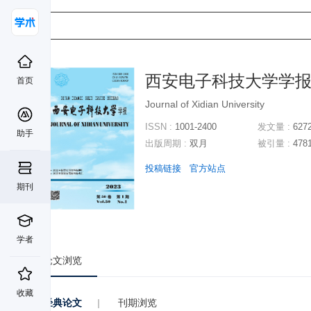
西安电子科技大学学
首页
Journal of Xidian University
ISSN :
1001-2400
发文量 :
627
助手
出版周期 :
双月
被引量 :
478
投稿链接
官方站点
期刊
学者
论文浏览
收藏
经典论文
|
刊期浏览