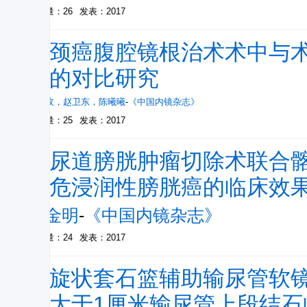
被引量：26
发表：2017
宫颈癌腹腔镜根治术术中与
素的对比研究
盛昕玫
，
赵卫东
，
陈曦曦
-
《中国内镜杂志》
被引量：25
发表：2017
经尿道膀胱肿瘤切除术联合
高危浸润性膀胱癌的临床效
黄金明
-
《中国内镜杂志》
被引量：24
发表：2017
螺旋状套石篮辅助输尿管软
径大于1厘米输尿管上段结石