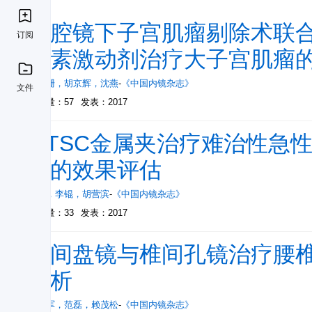
腹腔镜下子宫肌瘤剔除术联
订阅
激素激动剂治疗大子宫肌瘤
蒋珊珊
，
胡京辉
，
沈燕
-
《中国内镜杂志》
文件
被引量：57
发表：2017
OTSC金属夹治疗难治性急
血的效果评估
史宁
，
李锟
，
胡营滨
-
《中国内镜杂志》
被引量：33
发表：2017
椎间盘镜与椎间孔镜治疗腰椎
分析
凌华军
，
范磊
，
赖茂松
-
《中国内镜杂志》