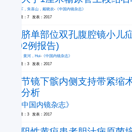
周益军
，
朱喜山
，
戴晓农
-
《中国内镜杂志》
被引量：7
发表：2017
经脐单部位双孔腹腔镜小儿疝
102例报告)
李辉
，
黄河
，
Hui
-
《中国内镜杂志》
被引量：3
发表：2017
关节镜下髌内侧支持带紧缩
效分析
-
《中国内镜杂志》
被引量：3
发表：2017
梗阻性黄疸患者胆汁病原菌