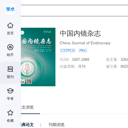
中国内镜杂志
首页
China Journal of Endoscopy
CSTPCD
PKU
助手
ISSN :
1007-1989
发文量 :
105
出版周期 :
月刊
被引量 :
842
期刊
学者
论文浏览
收藏
经典论文
|
刊期浏览