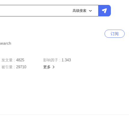
高级搜索
订阅
search
发文量 :
4825
影响因子 :
1.343
被引量 :
29710
更多