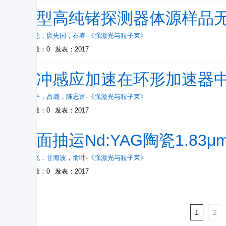
井型高纯锗探测器体源样品
郑洪龙
，
庹先国
，
石睿
-
《强激光与粒子束》
被引量：0
发表：2017
脉冲感应加速在环形加速器
黄子平
，
吕璐
，
陈思富
-
《强激光与粒子束》
被引量：0
发表：2017
端面抽运Nd:YAG陶瓷1.83
尉鹏飞
，
甘海波
，
俞叶
-
《强激光与粒子束》
被引量：0
发表：2017
1
2