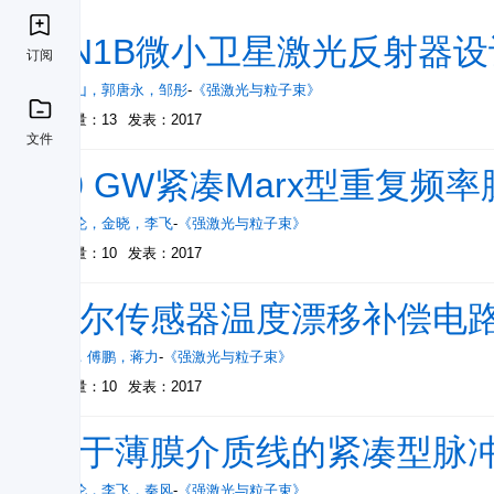
PN1B微小卫星激光反射器
订阅
罗青山
，
郭唐永
，
邹彤
-
《强激光与粒子束》
被引量：13
发表：2017
文件
20 GW紧凑Marx型重复
宋法伦
，
金晓
，
李飞
-
《强激光与粒子束》
被引量：10
发表：2017
霍尔传感器温度漂移补偿电
国旗
，
傅鹏
，
蒋力
-
《强激光与粒子束》
被引量：10
发表：2017
基于薄膜介质线的紧凑型脉
宋法伦
，
李飞
，
秦风
-
《强激光与粒子束》