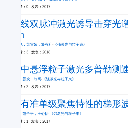
被引量：9
发表：2017
共线双脉冲激光诱导击穿光谱
Mn
杨瑞兆
，
苏雪娇
，
於有利
-
《强激光与粒子束》
被引量：3
发表：2018
油中悬浮粒子激光多普勒测
陈彬
，
颜欢
，
刘阁
-
《强激光与粒子束》
被引量：2
发表：2017
具有准单级聚焦特性的梯形
彭倩
，
范全平
，
王心怡
-
《强激光与粒子束》
被引量：1
发表：2017