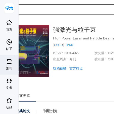
强激光与粒子束
首页
High Power Laser and Particle Beam
CSCD
PKU
助手
ISSN :
1001-4322
发文量 :
112
出版周期 :
月刊
被引量 :
710
投稿链接
官方站点
期刊
学者
论文浏览
收藏
经典论文
|
刊期浏览