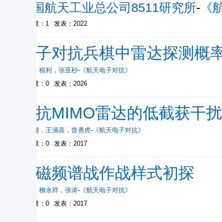
中国航天工业总公司8511研究所
-
《
被引量：1
发表：2022
电子对抗兵棋中雷达探测概
张冲
，
税利
，
张亚秒
-
《航天电子对抗》
被引量：0
发表：2026
对抗MIMO雷达的低截获干
王璐璐
，
王满喜
，
曾勇虎
-
《航天电子对抗》
被引量：0
发表：2017
电磁频谱战作战样式初探
张余
，
柳永祥
，
张涛
-
《航天电子对抗》
被引量：0
发表：2017