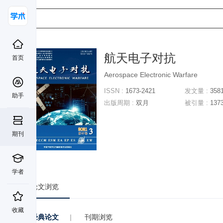
航天电子对抗
首页
Aerospace Electronic Warfare
ISSN :
1673-2421
发文量 :
358
助手
出版周期 :
双月
被引量 :
137
期刊
学者
论文浏览
收藏
经典论文
|
刊期浏览