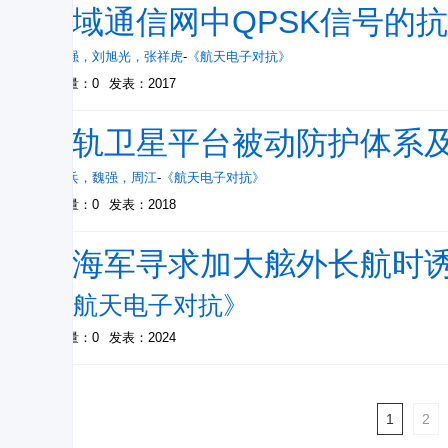
地域通信网中QPSK信号的
孔德强
，
刘旭光
，
张祥虎
-
《航天电子对抗》
被引量：0
发表：2017
高轨卫星平台被动防护体系
马晓兵
，
魏强
，
周江
-
《航天电子对抗》
被引量：0
发表：2018
美海军寻求加大舷外长航时
-
《航天电子对抗》
被引量：0
发表：2024
1
2