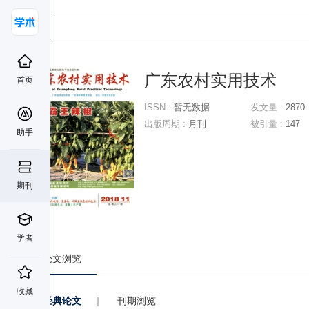
广东农村实用技术
首页
ISSN :
暂无数据
发文量 :
2870
出版周期 :
月刊
被引量 :
147
助手
期刊
学者
论文浏览
收藏
经典论文
|
刊期浏览