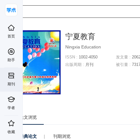
宁夏教育
首页
Ningxia Education
ISSN :
1002-4050
发文量 :
206
助手
出版周期 :
月刊
被引量 :
731
期刊
学者
论文浏览
收藏
经典论文
|
刊期浏览