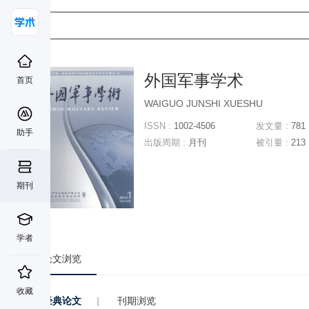
外国军事学术
首页
WAIGUO JUNSHI XUESHU
ISSN :
1002-4506
发文量 :
781
助手
出版周期 :
月刊
被引量 :
213
期刊
学者
论文浏览
收藏
经典论文
|
刊期浏览