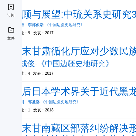
回顾与展望:中琉关系史研究3
订阅
赖正维
，
李郭俊浩
-
《中国边疆史地研究》
被引量：9
发表：2017
文件
清末甘肃循化厅应对少数民
马成俊
-
《中国边疆史地研究》
被引量：4
发表：2017
战后日本学术界关于近代黑
张晓刚
，
邹圣婴
-
《中国边疆史地研究》
被引量：1
发表：2018
清末甘南藏区部落纠纷解决