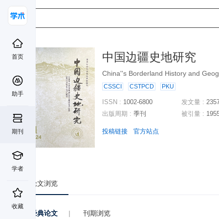
中国边疆史地研究
首页
China''s Borderland History and Geo
CSSCI
CSTPCD
PKU
助手
ISSN :
1002-6800
发文量 :
235
出版周期 :
季刊
被引量 :
195
投稿链接
官方站点
期刊
学者
论文浏览
收藏
经典论文
|
刊期浏览