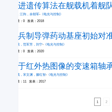
改进遗传算法在舰载机着舰
周俊
，
江驹
，
余朝军
-
《电光与控制》
被引量：0
发表：2018
单兵制导弹药动基座初始对
张智境
，
范军芳
，
刘宁
-
《电光与控制》
被引量：0
发表：2020
基于红外热图像的变速箱轴
孙富成
，
宋文渊
，
滕红智
-
《电光与控制》
被引量：11
发表：2017
1
2