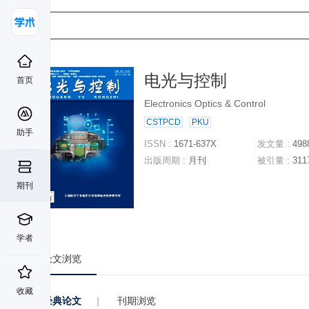
电光与控制
首页
Electronics Optics & Control
CSTPCD
PKU
助手
ISSN :
1671-637X
发文量 :
498
出版周期 :
月刊
被引量 :
311
期刊
学者
论文浏览
收藏
经典论文
|
刊期浏览