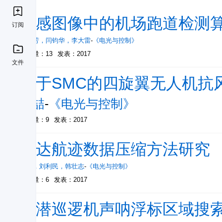
遥感图像中的机场跑道检测
订阅
艾淑芳
，
闫钧华
，
李大雷
-
《电光与控制》
被引量：13
发表：2017
文件
基于SMC的四旋翼无人机抗
许喆
-
《电光与控制》
被引量：9
发表：2017
雷达航迹数据压缩方法研究
宋岩
，
刘利民
，
韩壮志
-
《电光与控制》
被引量：6
发表：2017
反潜巡逻机声呐浮标区域搜