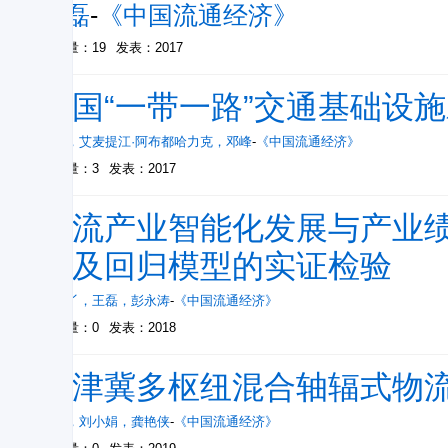
王磊
-
《中国流通经济》
被引量：19
发表：2017
我国“一带一路”交通基础设
白洋
，
艾麦提江·阿布都哈力克
，
邓峰
-
《中国流通经济》
被引量：3
发表：2017
物流产业智能化发展与产业绩
据及回归模型的实证检验
李丫丫
，
王磊
，
彭永涛
-
《中国流通经济》
被引量：0
发表：2018
京津冀多枢纽混合轴辐式物
梁晨
，
刘小娟
，
龚艳侠
-
《中国流通经济》