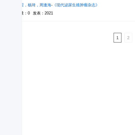
张春雷
，
杨琦
，
周逢海
-
《现代泌尿生殖肿瘤杂志》
被引量：0
发表：2021
1
2