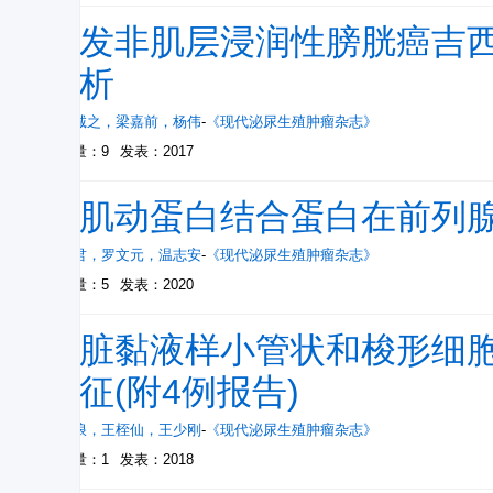
复发非肌层浸润性膀胱癌吉
分析
永泽诚之
，
梁嘉前
，
杨伟
-
《现代泌尿生殖肿瘤杂志》
被引量：9
发表：2017
苯肌动蛋白结合蛋白在前列
李华君
，
罗文元
，
温志安
-
《现代泌尿生殖肿瘤杂志》
被引量：5
发表：2020
肾脏黏液样小管状和梭形细
特征(附4例报告)
刘海浪
，
王桎仙
，
王少刚
-
《现代泌尿生殖肿瘤杂志》
被引量：1
发表：2018