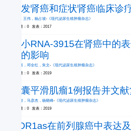
偶发肾癌和症状肾癌临床诊疗
徐磊
，
王伟
，
杨占坡
-
《现代泌尿生殖肿瘤杂志》
被引量：0
发表：2017
微小RNA-3915在肾癌中
袭的影响
李建新
，
邓全红
，
朱文
-
《现代泌尿生殖肿瘤杂志》
被引量：0
发表：2019
阴囊平滑肌瘤1例报告并文献
庞建智
，
马彦杰
，
杨晓峰
-
《现代泌尿生殖肿瘤杂志》
被引量：0
发表：2019
CDR1as在前列腺癌中表达