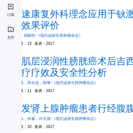
快速康复外科理念应用于钬
订阅
的效果评价
肖凡
，
屈晓玲
-
《现代泌尿生殖肿瘤杂志》
文件
被引量：13
发表：2017
非肌层浸润性膀胱癌术后吉
化疗疗效及安全性分析
胡卫锋
，
郭永连
，
陈琳
-
《现代泌尿生殖肿瘤杂志》
被引量：11
发表：2017
复发肾上腺肿瘤患者行经腹
王晓晶
，
何威
，
许天源
-
《现代泌尿生殖肿瘤杂志》
被引量：10
发表：2017