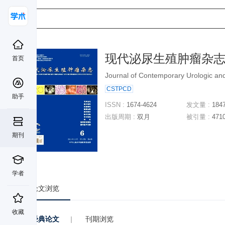
现代泌尿生殖肿瘤杂
首页
Journal of Contemporary Urologic an
CSTPCD
助手
ISSN :
1674-4624
发文量 :
184
出版周期 :
双月
被引量 :
471
期刊
学者
论文浏览
收藏
经典论文
|
刊期浏览