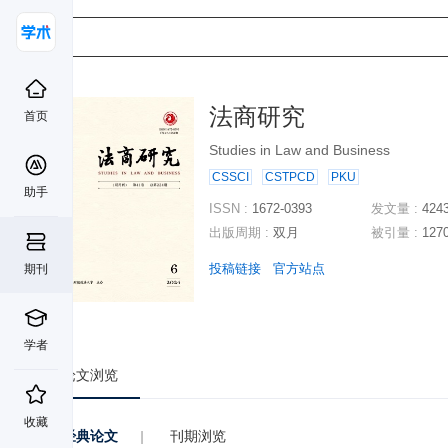
法商研究
首页
Studies in Law and Business
CSSCI
CSTPCD
PKU
助手
ISSN :
1672-0393
发文量 :
424
出版周期 :
双月
被引量 :
127
投稿链接
官方站点
期刊
学者
论文浏览
收藏
经典论文
|
刊期浏览