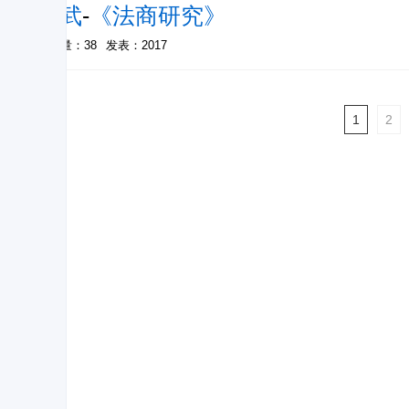
郭武
-
《法商研究》
被引量：38
发表：2017
1
2