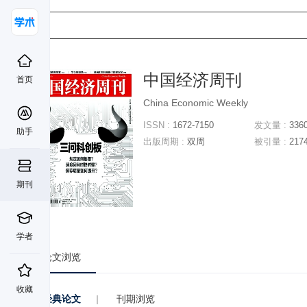
中国经济周刊
首页
China Economic Weekly
ISSN :
1672-7150
发文量 :
336
助手
出版周期 :
双周
被引量 :
217
期刊
学者
论文浏览
收藏
经典论文
|
刊期浏览