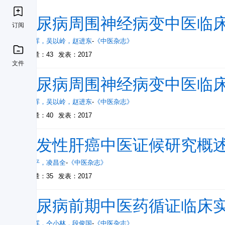
糖尿病周围神经病变中医临床诊
订阅
方朝晖
，
吴以岭
，
赵进东
-
《中医杂志》
被引量：43
发表：2017
文件
糖尿病周围神经病变中医临床诊
方朝晖
，
吴以岭
，
赵进东
-
《中医杂志》
被引量：40
发表：2017
原发性肝癌中医证候研究概
占义平
，
凌昌全
-
《中医杂志》
被引量：35
发表：2017
糖尿病前期中医药循证临床
方朝晖
，
仝小林
，
段俊国
-
《中医杂志》