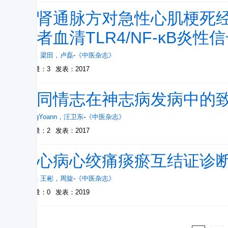
补肾通脉方对急性心肌梗死
患者血清TLR4/NF-κB炎
张庆
，
梁田
，
卢磊
-
《中医杂志》
被引量：3
发表：2017
不同情志在神志病发病中的
BirlingYoann
，
汪卫东
-
《中医杂志》
被引量：2
发表：2017
冠心病心绞痛痰瘀互结证诊
方格
，
王彬
，
周旋
-
《中医杂志》
被引量：0
发表：2019