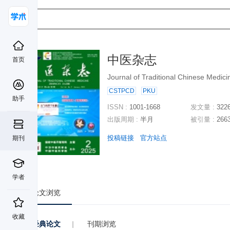
中医杂志
首页
Journal of Traditional Chinese Medici
CSTPCD
PKU
助手
ISSN :
1001-1668
发文量 :
322
出版周期 :
半月
被引量 :
266
投稿链接
官方站点
期刊
学者
论文浏览
收藏
经典论文
|
刊期浏览