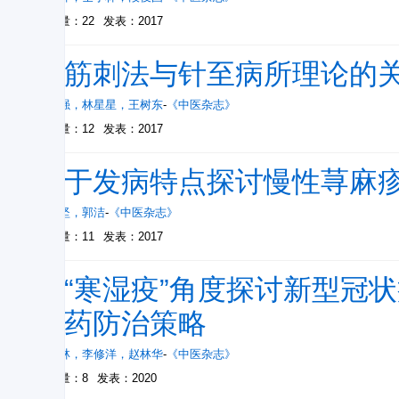
被引量：22
发表：2017
经筋刺法与针至病所理论的
董宝强
，
林星星
，
王树东
-
《中医杂志》
被引量：12
发表：2017
基于发病特点探讨慢性荨麻
卢传坚
，
郭洁
-
《中医杂志》
被引量：11
发表：2017
从“寒湿疫”角度探讨新型冠状病
医药防治策略
仝小林
，
李修洋
，
赵林华
-
《中医杂志》
被引量：8
发表：2020