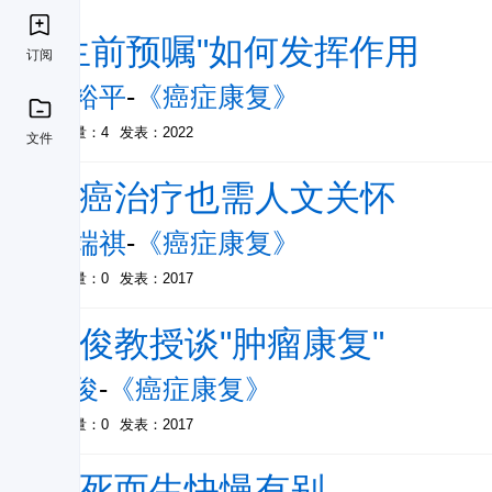
"生前预嘱"如何发挥作用
订阅
罗裕平
-
《癌症康复》
被引量：4
发表：2022
文件
抗癌治疗也需人文关怀
刘端祺
-
《癌症康复》
被引量：0
发表：2017
张俊教授谈"肿瘤康复"
张俊
-
《癌症康复》
被引量：0
发表：2017
向死而生快慢有别