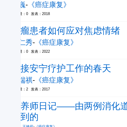
刘巍
-
《癌症康复》
被引量：0
发表：2018
肿瘤患者如何应对焦虑情绪
国仁秀
-
《癌症康复》
被引量：0
发表：2022
迎接安宁疗护工作的春天
刘端祺
-
《癌症康复》
被引量：2
发表：2017
营养师日记——由两例消化
想到的
方玉
，
王艳莉
-
《癌症康复》