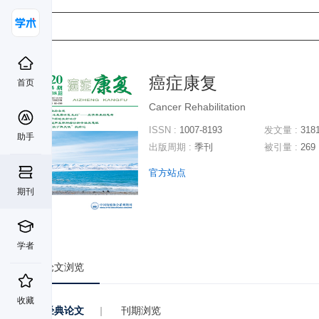
癌症康复
首页
Cancer Rehabilitation
ISSN :
1007-8193
发文量 :
318
助手
出版周期 :
季刊
被引量 :
269
官方站点
期刊
学者
论文浏览
收藏
经典论文
|
刊期浏览