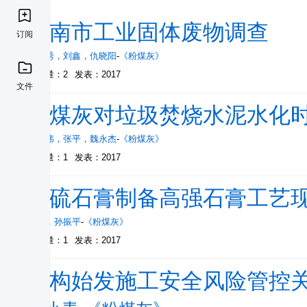
济南市工业固体废物调查
订阅
王秀秀
，
刘鑫
，
仇晓阳
-
《粉煤灰》
被引量：2
发表：2017
文件
粉煤灰对垃圾焚烧水泥水化
苏华伟
，
张平
，
魏永杰
-
《粉煤灰》
被引量：1
发表：2017
脱硫石膏制备高强石膏工艺
王博
，
孙振平
-
《粉煤灰》
被引量：1
发表：2017
盾构始发施工安全风险管控