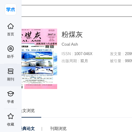
粉煤灰
首页
Coal Ash
ISSN :
1007-046X
发文量 :
209
助手
出版周期 :
双月
被引量 :
990
期刊
学者
论文浏览
收藏
经典论文
|
刊期浏览