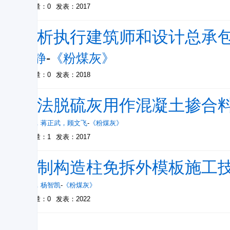
被引量：0
发表：2017
浅析执行建筑师和设计总承
定静
-
《粉煤灰》
被引量：0
发表：2018
干法脱硫灰用作混凝土掺合
周维
，
蒋正武
，
顾文飞
-
《粉煤灰》
被引量：1
发表：2017
预制构造柱免拆外模板施工
陈涛
，
杨智凯
-
《粉煤灰》
被引量：0
发表：2022