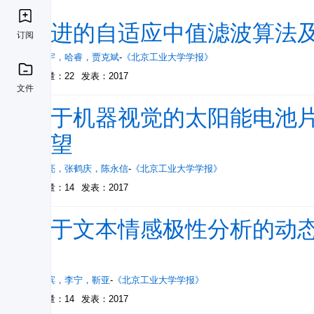
改进的自适应中值滤波算法
订阅
刘鹏宇
，
哈睿
，
贾克斌
-
《北京工业大学学报》
被引量：22
发表：2017
文件
基于机器视觉的太阳能电池
展望
钱晓亮
，
张鹤庆
，
陈永信
-
《北京工业大学学报》
被引量：14
发表：2017
用于文本情感极性分析的动
法
贾熹滨
，
李宁
，
靳亚
-
《北京工业大学学报》
被引量：14
发表：2017