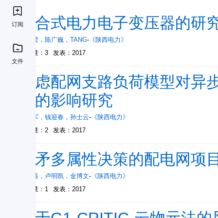
混合式电力电子变压器的研
订阅
唐莹莹
，
陈广巍
，
TANG
-
《陕西电力》
被引量：3
发表：2017
文件
考虑配网支路负荷模型对异
性的影响研究
司大军
，
钱迎春
，
孙士云
-
《陕西电力》
被引量：2
发表：2017
基矛多属性决策的配电网项
胡李栋
，
卢明凯
，
金博文
-
《陕西电力》
被引量：1
发表：2017