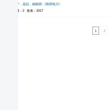
郭宁宁
，
寇喆
，
杨晓西
-
《陕西电力》
被引量：2
发表：2017
1
2