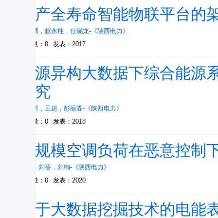
资产全寿命智能物联平台的
张根周
，
赵永柱
，
任晓龙
-
《陕西电力》
被引量：0
发表：2017
多源异构大数据下综合能源
研究
马天男
，
王超
，
彭丽霖
-
《陕西电力》
被引量：0
发表：2018
大规模空调负荷在恶意控制
严康
，
刘蓓
，
刘绚
-
《陕西电力》
被引量：0
发表：2020
基于大数据挖掘技术的电能