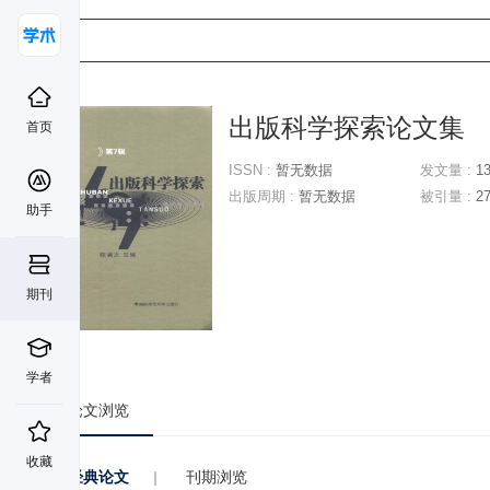
出版科学探索论文集
首页
ISSN :
暂无数据
发文量 :
1
出版周期 :
暂无数据
被引量 :
2
助手
期刊
学者
论文浏览
收藏
经典论文
|
刊期浏览